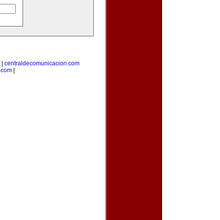
|
centraldecomunicacion.com
.com
|