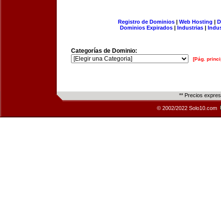
Registro de Dominios
|
Web Hosting
|
D
Dominios Expirados
|
Industrias
|
Indu
Categorías de Dominio:
[Pág. princi
** Precios expre
© 2002/2022 Solo10.com