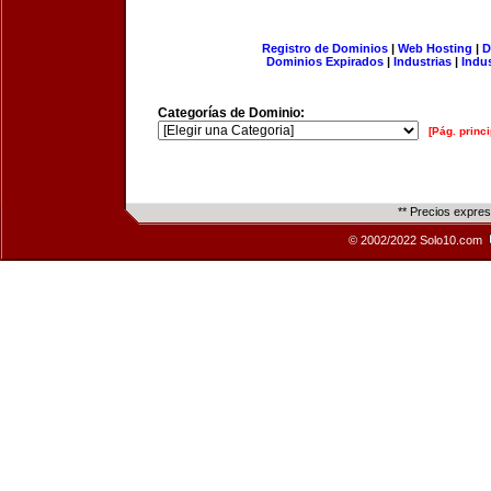
Registro de Dominios
|
Web Hosting
|
D
Dominios Expirados
|
Industrias
|
Indu
Categorías de Dominio:
[Pág. princi
** Precios expre
© 2002/2022 Solo10.com