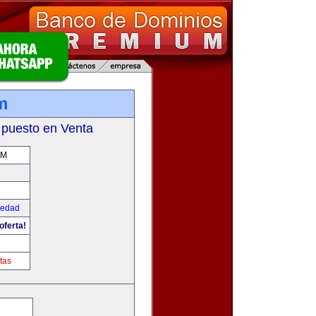
m
 puesto en Venta
OM
iedad
oferta!
tas