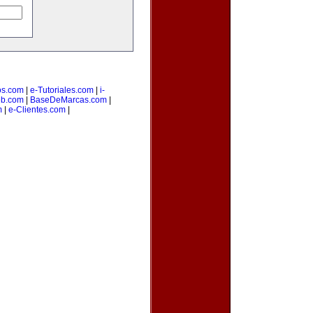
os.com
|
e-Tutoriales.com
|
i-
b.com
|
BaseDeMarcas.com
|
m
|
e-Clientes.com
|