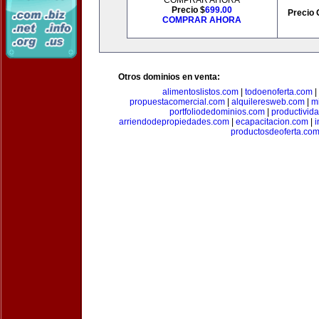
COMPRAR AHORA
Precio $
699.00
Precio 
COMPRAR AHORA
Otros dominios en venta:
alimentoslistos.com
|
todoenoferta.com
|
propuestacomercial.com
|
alquileresweb.com
|
m
portfoliodedominios.com
|
productivid
arriendodepropiedades.com
|
ecapacitacion.com
|
i
productosdeoferta.co