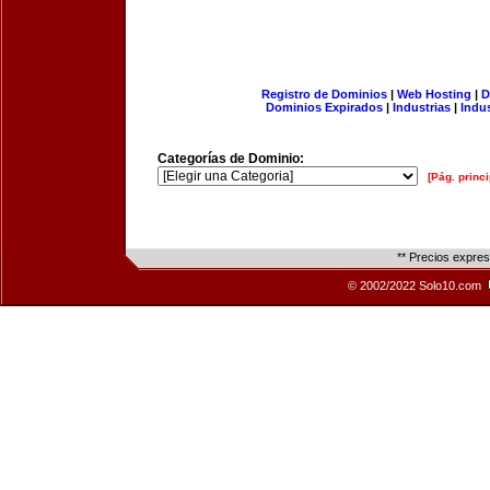
Registro de Dominios
|
Web Hosting
|
D
Dominios Expirados
|
Industrias
|
Indu
Categorías de Dominio:
[Pág. princi
** Precios expre
© 2002/2022 Solo10.com