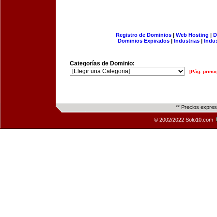
Registro de Dominios
|
Web Hosting
|
D
Dominios Expirados
|
Industrias
|
Indu
Categorías de Dominio:
[Pág. princi
** Precios expre
© 2002/2022 Solo10.com