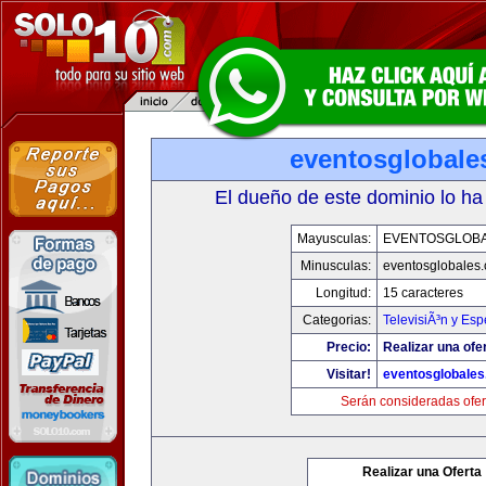
eventosglobale
El dueño de este dominio lo ha
Mayusculas:
EVENTOSGLOB
Minusculas:
eventosglobales
Longitud:
15 caracteres
Categorias:
TelevisiÃ³n y Esp
Precio:
Realizar una ofer
Visitar!
eventosglobale
Serán consideradas ofer
Realizar una Oferta