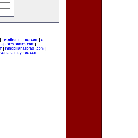
|
invertireninternet.com
|
e-
iosprofesionales.com
|
om
|
inmobiliariasbrasil.com
|
|
ventasalmayoreo.com
|