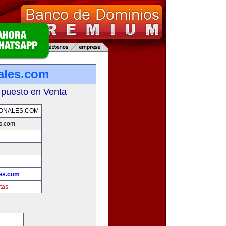
ales.com
 puesto en Venta
ONALES.COM
es.com
les.com
tas