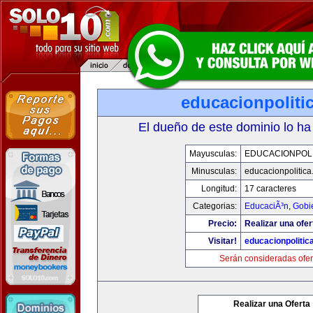
educacionpoliti
El dueño de este dominio lo ha
Mayusculas:
EDUCACIONPOLI
Minusculas:
educacionpolitic
Longitud:
17 caracteres
Categorias:
EducaciÃ³n
,
Gobi
Precio:
Realizar una ofer
Visitar!
educacionpolitic
Serán consideradas ofer
Realizar una Oferta