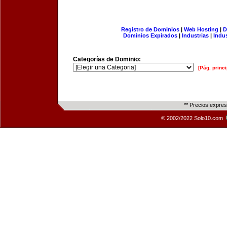
Registro de Dominios
|
Web Hosting
|
D
Dominios Expirados
|
Industrias
|
Indu
Categorías de Dominio:
[Pág. princi
** Precios expre
© 2002/2022 Solo10.com