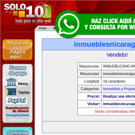
inmueblesnicara
Vendido!
Mayusculas:
INMUEBLESNICA
Minusculas:
inmueblesnicarag
Longitud:
18 caracteres
Categorias:
Inmuebles y Propi
Precio:
Realizar una ofert
Visitar!
inmueblesnicarag
Serán consideradas ofer