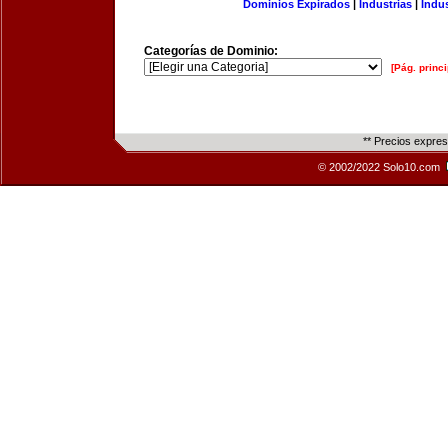
Dominios Expirados
|
Industrias
|
Indu
Categorías de Dominio:
[Pág. princi
** Precios expre
© 2002/2022 Solo10.com