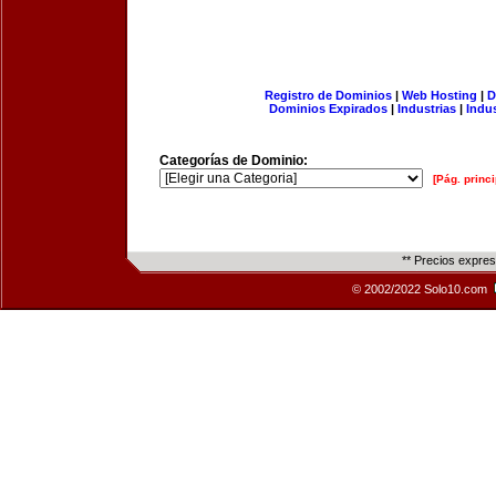
Registro de Dominios
|
Web Hosting
|
D
Dominios Expirados
|
Industrias
|
Indu
Categorías de Dominio:
[Pág. princi
** Precios expre
© 2002/2022 Solo10.com