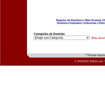
Registro de Dominios
|
Web Hosting
|
D
Dominios Expirados
|
Industrias
|
Indu
Categorías de Dominio:
[Pág. princi
** Precios expre
© 2002/2022 Solo10.com