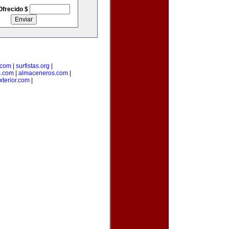
Ofrecido $
.com
|
surfistas.org
|
s.com
|
almaceneros.com
|
terior.com
|