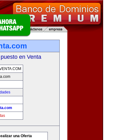
nta.com
 puesto en Venta
VENTA.COM
ta.com
edades
ta.com
tas
ealizar una Oferta