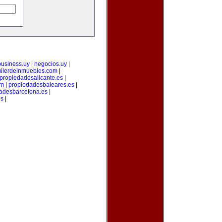
business.uy
|
negocios.uy
|
uilerdeinmuebles.com
|
propiedadesalicante.es
|
om
|
propiedadesbaleares.es
|
adesbarcelona.es
|
es
|