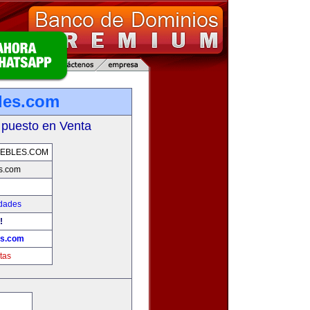
les.com
 puesto en Venta
EBLES.COM
s.com
edades
!
es.com
tas